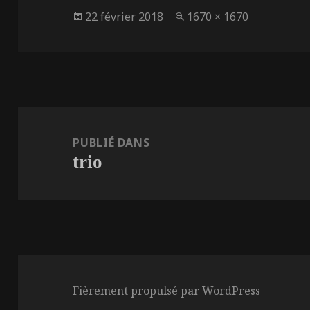
Publié
Taille
22 février 2018
1670 × 1670
le
réelle
Navigation
de
PUBLIÉ DANS
trio
l’article
Fièrement propulsé par WordPress