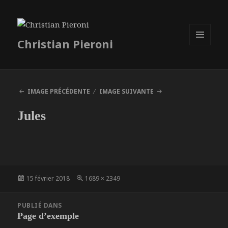
Christian Pieroni
MENU
ET
WIDGETS
IMAGE PRÉCÉDENTE
IMAGE SUIVANTE
Jules
Publié
Taille
15 février 2018
1689 × 2349
le
réelle
Navigation
PUBLIÉ DANS
de
Page d’exemple
l’article