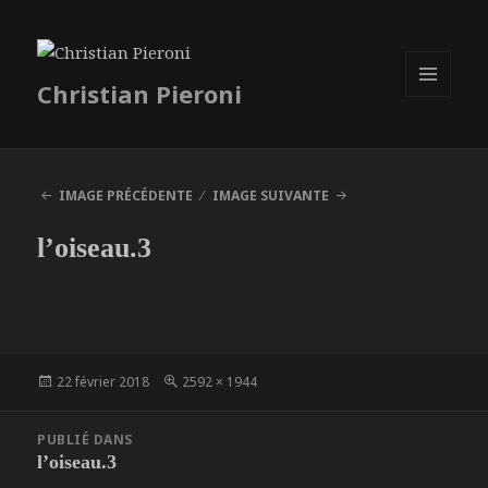
Christian Pieroni
MENU
ET
WIDGETS
IMAGE PRÉCÉDENTE
IMAGE SUIVANTE
l’oiseau.3
Publié
Taille
22 février 2018
2592 × 1944
le
réelle
Navigation
PUBLIÉ DANS
de
l’oiseau.3
l’article