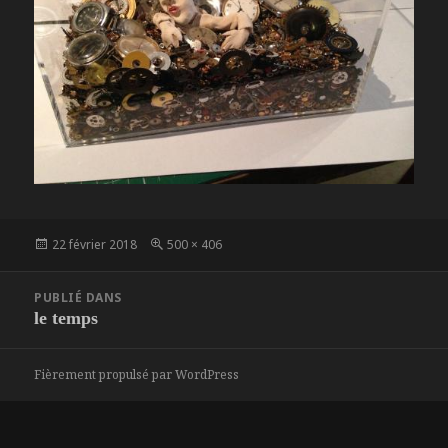
Publié
Taille
22 février 2018
500 × 406
le
réelle
Navigation
PUBLIÉ DANS
de
le temps
l’article
Fièrement propulsé par WordPress