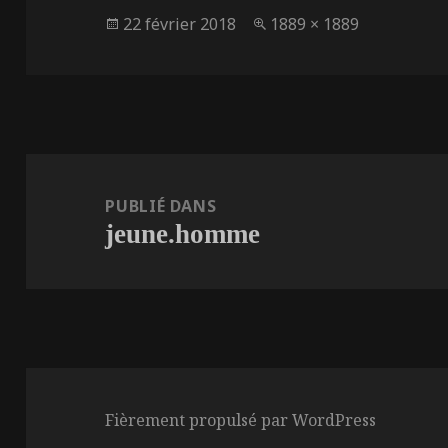
Publié
Taille
22 février 2018
1889 × 1889
le
réelle
Navigation
de
PUBLIÉ DANS
jeune.homme
l’article
Fièrement propulsé par WordPress