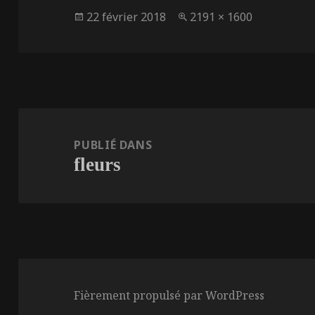
Publié
Taille
22 février 2018
2191 × 1600
le
réelle
Navigation
de
PUBLIÉ DANS
fleurs
l’article
Fièrement propulsé par WordPress