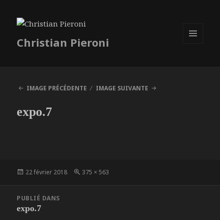
Christian Pieroni
MENU
ET
WIDGETS
IMAGE PRÉCÉDENTE
IMAGE SUIVANTE
expo.7
Publié
Taille
22 février 2018
375 × 563
le
réelle
Navigation
PUBLIÉ DANS
de
expo.7
l’article