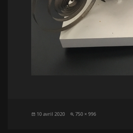
Publié
Taille
10 avril 2020
750 × 996
le
réelle