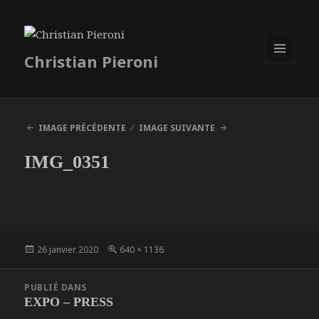
Christian Pieroni
MENU
ET
WIDGETS
IMAGE PRÉCÉDENTE
IMAGE SUIVANTE
IMG_0351
Publié
Taille
26 janvier 2020
640 × 1136
le
réelle
Navigation
PUBLIÉ DANS
de
EXPO – PRESS
l’article