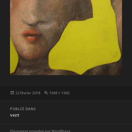
Publié
Taille
22 février 2018
1943 × 1943
le
réelle
Navigation
PUBLIÉ DANS
de
vert
l’article
Fièrement propulsé par WordPress