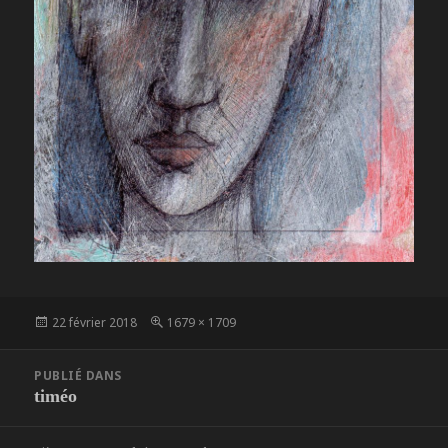
Publié
Taille
22 février 2018
1679 × 1709
le
réelle
Navigation
PUBLIÉ DANS
de
timéo
l’article