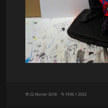
Publié
Taille
22 février 2018
1936 × 2592
le
réelle