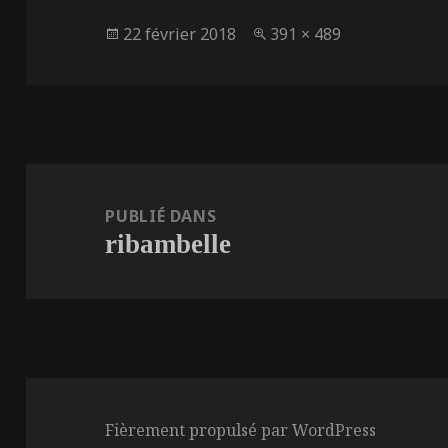
Publié
Taille
22 février 2018
391 × 489
le
réelle
Navigation
de
PUBLIÉ DANS
ribambelle
l’article
Fièrement propulsé par WordPress