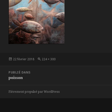
Publié
Taille
22 février 2018
224 × 300
le
réelle
Navigation
PUBLIÉ DANS
de
poisson
l’article
Fièrement propulsé par WordPress