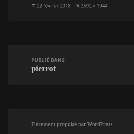
Publié
Taille
22 février 2018
2592 × 1944
le
réelle
Navigation
de
PUBLIÉ DANS
pierrot
l’article
Fièrement propulsé par WordPress