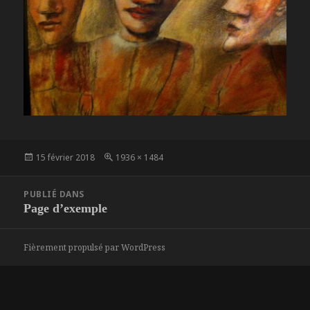
Publié
Taille
15 février 2018
1936 × 1484
le
réelle
Navigation
PUBLIÉ DANS
de
Page d’exemple
l’article
Fièrement propulsé par WordPress