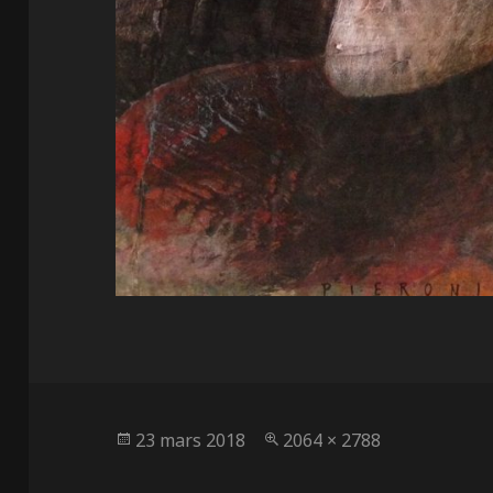
Publié
Taille
23 mars 2018
2064 × 2788
le
réelle