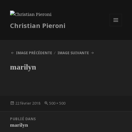
Christian Pieroni
MENU
ET
WIDGETS
IMAGE PRÉCÉDENTE
IMAGE SUIVANTE
marilyn
Publié
Taille
22 février 2018
500 × 500
le
réelle
Navigation
PUBLIÉ DANS
de
marilyn
l’article