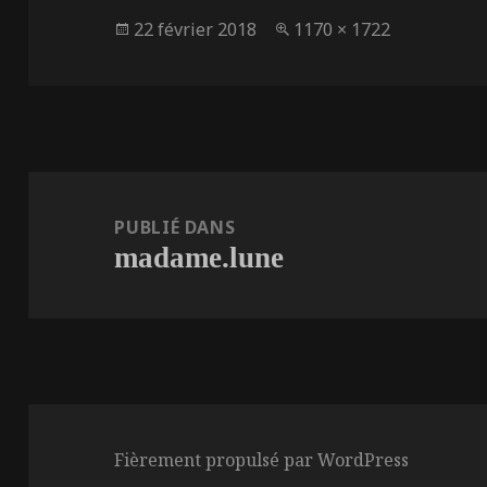
Publié
Taille
22 février 2018
1170 × 1722
le
réelle
Navigation
de
PUBLIÉ DANS
madame.lune
l’article
Fièrement propulsé par WordPress