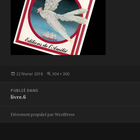
Publié
Taille
22 février 2018
304 × 300
le
réelle
Navigation
PUBLIÉ DANS
de
livre.6
l’article
Fièrement propulsé par WordPress