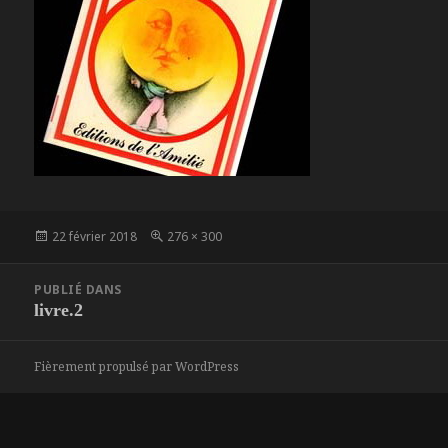
Publié
Taille
22 février 2018
276 × 300
le
réelle
Navigation
PUBLIÉ DANS
de
livre.2
l’article
Fièrement propulsé par WordPress