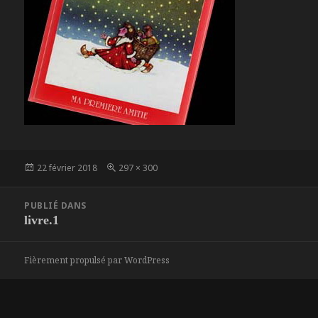
Publié
Taille
22 février 2018
297 × 300
le
réelle
Navigation
PUBLIÉ DANS
de
livre.1
l’article
Fièrement propulsé par WordPress