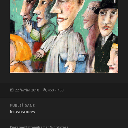
Publié
Taille
22 février 2018
460 × 460
le
réelle
Navigation
PUBLIÉ DANS
de
lesvacances
l’article
Fièrement propulsé par WordPress