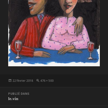
Publié
Taille
22 février 2018
476 × 500
le
réelle
Navigation
PUBLIÉ DANS
de
le.vin
l’article