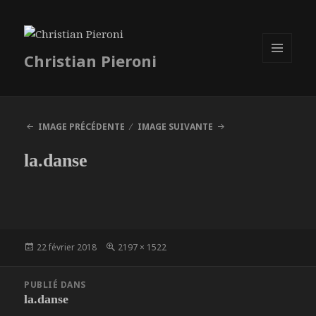
Christian Pieroni
MENU
ET
WIDGETS
IMAGE PRÉCÉDENTE
IMAGE SUIVANTE
la.danse
Publié
Taille
22 février 2018
2197 × 1522
le
réelle
Navigation
PUBLIÉ DANS
de
la.danse
l’article