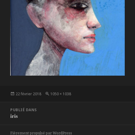
Publié
Taille
22 février 2018
1050 × 1038
le
réelle
Navigation
PUBLIÉ DANS
de
iris
l’article
Fièrement propulsé par WordPress