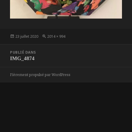
Publié
Taille
23 juillet 2020
2014 × 994
le
réelle
Navigation
PUBLIÉ DANS
de
IMG_4874
l’article
Fièrement propulsé par WordPress