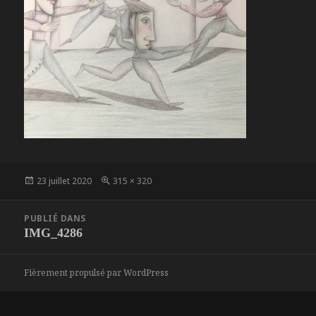
Publié
Taille
23 juillet 2020
315 × 320
le
réelle
Navigation
PUBLIÉ DANS
de
IMG_4286
l’article
Fièrement propulsé par WordPress