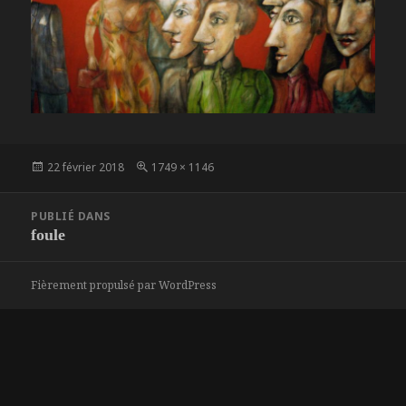
Publié
Taille
22 février 2018
1749 × 1146
le
réelle
Navigation
PUBLIÉ DANS
de
foule
l’article
Fièrement propulsé par WordPress