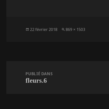
Publié
Taille
22 février 2018
869 × 1503
le
réelle
Navigation
de
PUBLIÉ DANS
fleurs.6
l’article