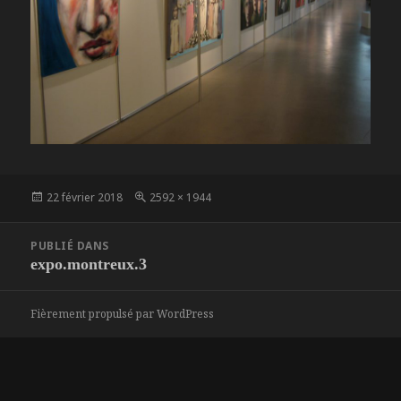
Publié
Taille
22 février 2018
2592 × 1944
le
réelle
Navigation
PUBLIÉ DANS
de
expo.montreux.3
l’article
Fièrement propulsé par WordPress