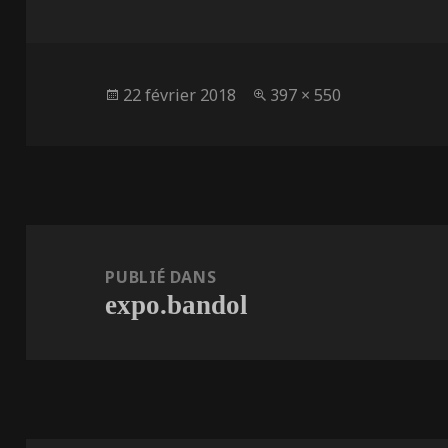
Publié
Taille
22 février 2018
397 × 550
le
réelle
Navigation
de
PUBLIÉ DANS
expo.bandol
l’article