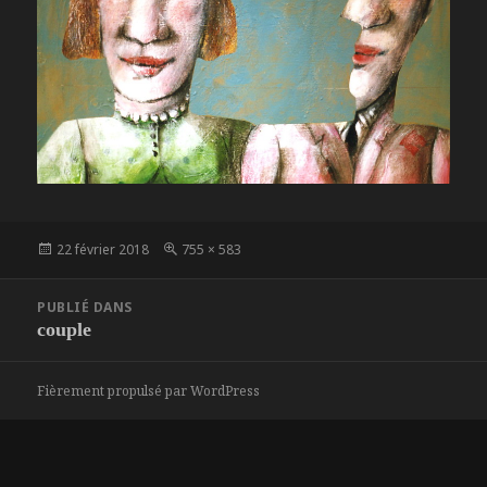
Publié
Taille
22 février 2018
755 × 583
le
réelle
Navigation
PUBLIÉ DANS
de
couple
l’article
Fièrement propulsé par WordPress