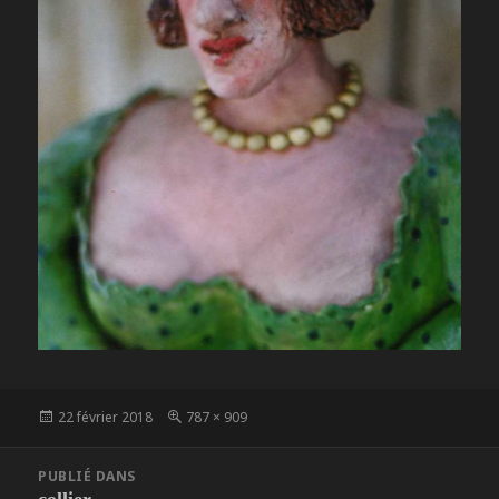
Publié
Taille
22 février 2018
787 × 909
le
réelle
Navigation
PUBLIÉ DANS
de