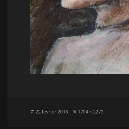
Publié
Taille
22 février 2018
1704 × 2272
le
réelle