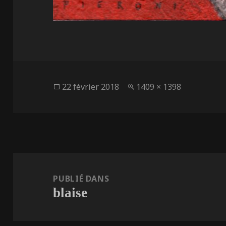
Publié
Taille
22 février 2018
1409 × 1398
le
réelle
Navigation
de
PUBLIÉ DANS
blaise
l’article