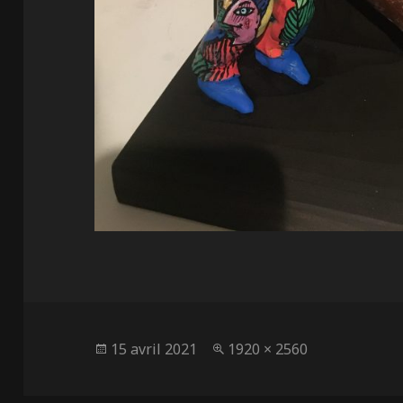
Publié
Taille
15 avril 2021
1920 × 2560
le
réelle