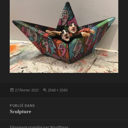
Publié
Taille
27 février 2021
2560 × 2560
le
réelle
Navigation
PUBLIÉ DANS
de
Sculpture
l’article
Fièrement propulsé par WordPress