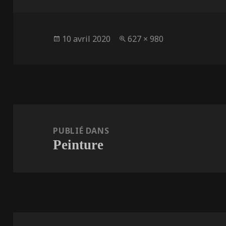
Publié
Taille
10 avril 2020
627 × 980
le
réelle
Navigation
de
PUBLIÉ DANS
Peinture
l’article