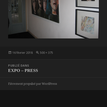
Publié
Taille
16 février 2018
500 × 375
le
réelle
Navigation
PUBLIÉ DANS
de
EXPO – PRESS
l’article
Fièrement propulsé par WordPress