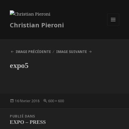
Christian Pieroni
MENU
ET
WIDGETS
IMAGE PRÉCÉDENTE
IMAGE SUIVANTE
expo5
Publié
Taille
16 février 2018
600 × 600
le
réelle
Navigation
PUBLIÉ DANS
de
EXPO – PRESS
l’article